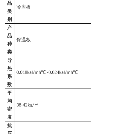
品
冷库板
类
别
产
品
保温板
种
类
导
热
8
~0.024
0.01
kal/mh℃
kal/mh℃
系
数
平
均
8
42
㎡
3
-
㎏/
密
度
抗
压