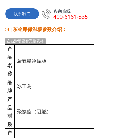
咨询热线
联系我们
400-6161-335
>山东冷库保温板参数介绍：
左右滑动查看完整表格
产
品
聚氨酯冷库板
名
称
品
冰工岛
牌
产
品
聚氨酯（阻燃）
材
质
产