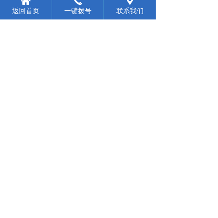
낀
끅
끇
采用先进设备进行发泡，泡质均匀，
2、
返回首页
一键拨号
联系我们
容重密度一般标准为
1
2
，亦可根
4
±
kg/m3
据您的实际需要进行调剂。
>
山东冷库保温板
组装方式：
库板的连接方式为偏心钩连接，易于
1、
安装和拆卸，且库体异常坚固，由资深设
计师利用建筑学原理，创造性的采用
一
“
板锁二板
的技术方法，不仅保证了库体
”
的美观大方，更加保证了库体的实用性和
耐久性。
偏心钩芯体为钢制，钩盒质量为国内
2、
优质产品，保证了库板连接的坚固性和密
封性。
库板接缝采用独特的胶条密封，亦可
3、
同时打胶，充分保证库体的密封性能。