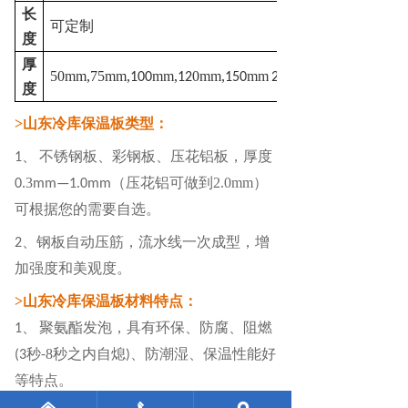
长
可定制
度
厚
50mm,75mm,
mm,
0mm,
mm
100
12
150
200
度
>
山东冷库保温板类型：
不锈钢板、彩钢板、
压花铝
板，厚度
1、
3
（压花铝可做到
2.0mm
）
0.
mm—1.0mm
可根据您的需要自选。
钢板自动压筋，流水线一次成型，增
2、
加强度和美观度。
>
山东冷库保温板材料
特点：
聚氨酯发泡，具有环保、防腐、阻燃
1、
秒
8
秒之内自熄
、防潮湿、保温性能好
(3
-
)
等特点。