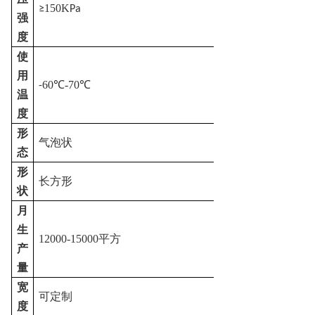
150K
≥
Pa
强
度
使
用
60
-70
-
℃
℃
温
度
形
气泡状
态
形
长方形
状
月
生
12000-15000平方
产
量
宽
可定制
度