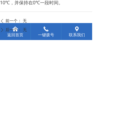
10℃，并保持在0℃一段时间。
前一个：
无
ꄴ
낀
끅
끇
后一个：
无
ꄲ
返回首页
一键拨号
联系我们
服务热线
400-6161-335
微信联系我们
版权所有：
冰工岛冷链科技（山东）有限公司